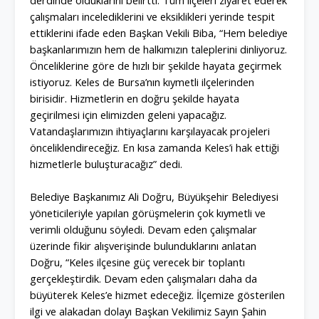
derdinde olduklarını belirtti. Tüm ilçeleri ziyaret ederek
çalışmaları incelediklerini ve eksiklikleri yerinde tespit
ettiklerini ifade eden Başkan Vekili Biba, “Hem belediye
başkanlarımızın hem de halkımızın taleplerini dinliyoruz.
Önceliklerine göre de hızlı bir şekilde hayata geçirmek
istiyoruz. Keles de Bursa’nın kıymetli ilçelerinden
birisidir. Hizmetlerin en doğru şekilde hayata
geçirilmesi için elimizden geleni yapacağız.
Vatandaşlarımızın ihtiyaçlarını karşılayacak projeleri
önceliklendireceğiz. En kısa zamanda Keles’i hak ettiği
hizmetlerle buluşturacağız” dedi.
Belediye Başkanımız Ali Doğru, Büyükşehir Belediyesi
yöneticileriyle yapılan görüşmelerin çok kıymetli ve
verimli olduğunu söyledi. Devam eden çalışmalar
üzerinde fikir alışverişinde bulunduklarını anlatan
Doğru, “Keles ilçesine güç verecek bir toplantı
gerçekleştirdik. Devam eden çalışmaları daha da
büyüterek Keles’e hizmet edeceğiz. İlçemize gösterilen
ilgi ve alakadan dolayı Başkan Vekilimiz Sayın Şahin