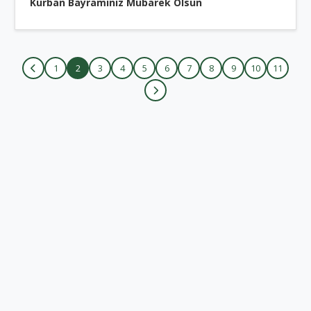
Kurban Bayramınız Mübarek Olsun
1
2
3
4
5
6
7
8
9
10
11