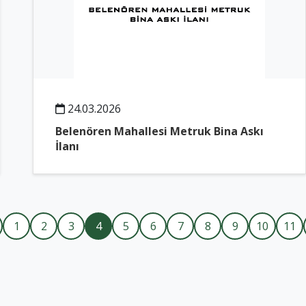
24.03.2026
Belenören Mahallesi Metruk Bina Askı
İlanı
1
2
3
4
5
6
7
8
9
10
11